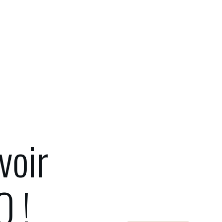
voir
O !